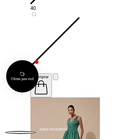
40
42
Comprar