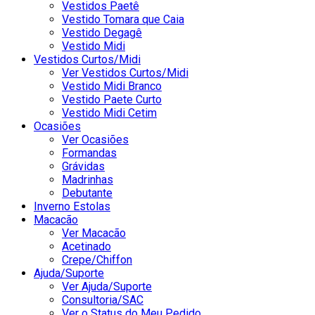
Vestidos Paetê
Vestido Tomara que Caia
Vestido Degagê
Vestido Midi
Vestidos Curtos/Midi
Ver Vestidos Curtos/Midi
Vestido Midi Branco
Vestido Paete Curto
Vestido Midi Cetim
Ocasiões
Ver Ocasiões
Formandas
Grávidas
Madrinhas
Debutante
Inverno Estolas
Macacão
Ver Macacão
Acetinado
Crepe/Chiffon
Ajuda/Suporte
Ver Ajuda/Suporte
Consultoria/SAC
Ver o Status do Meu Pedido