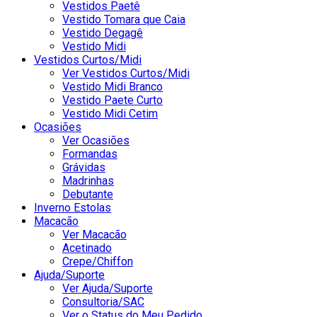
Vestidos Paetê
Vestido Tomara que Caia
Vestido Degagê
Vestido Midi
Vestidos Curtos/Midi
Ver Vestidos Curtos/Midi
Vestido Midi Branco
Vestido Paete Curto
Vestido Midi Cetim
Ocasiões
Ver Ocasiões
Formandas
Grávidas
Madrinhas
Debutante
Inverno Estolas
Macacão
Ver Macacão
Acetinado
Crepe/Chiffon
Ajuda/Suporte
Ver Ajuda/Suporte
Consultoria/SAC
Ver o Status do Meu Pedido