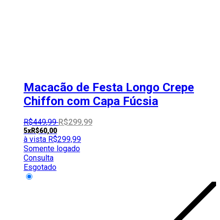
Macacão de Festa Longo Crepe
Chiffon com Capa Fúcsia
R$
449
,
99
R$
299
,
99
5x
R$
60,00
à vista
R$
299,99
Somente logado
Consulta
Esgotado