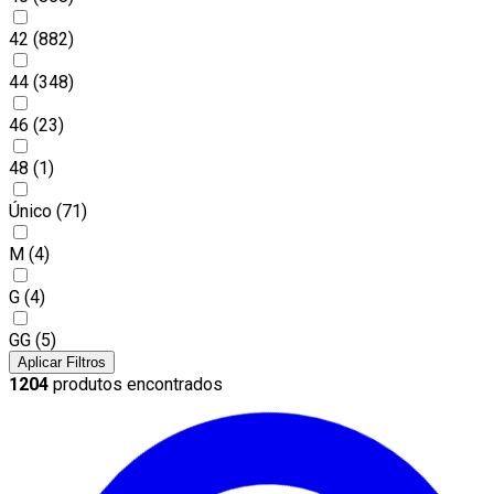
42
(882)
44
(348)
46
(23)
48
(1)
Único
(71)
M
(4)
G
(4)
GG
(5)
Aplicar Filtros
1204
produtos encontrados