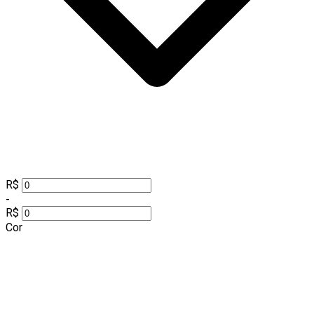
R$
-
R$
Cor