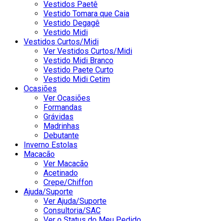
Vestidos Paetê
Vestido Tomara que Caia
Vestido Degagê
Vestido Midi
Vestidos Curtos/Midi
Ver Vestidos Curtos/Midi
Vestido Midi Branco
Vestido Paete Curto
Vestido Midi Cetim
Ocasiões
Ver Ocasiões
Formandas
Grávidas
Madrinhas
Debutante
Inverno Estolas
Macacão
Ver Macacão
Acetinado
Crepe/Chiffon
Ajuda/Suporte
Ver Ajuda/Suporte
Consultoria/SAC
Ver o Status do Meu Pedido