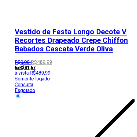
Vestido de Festa Longo Decote V
Recortes Drapeado Crepe Chiffon
Babados Cascata Verde Oliva
R$
0
,
00
R$
489
,
99
6x
R$
81,67
à vista
R$
489,99
Somente logado
Consulta
Esgotado