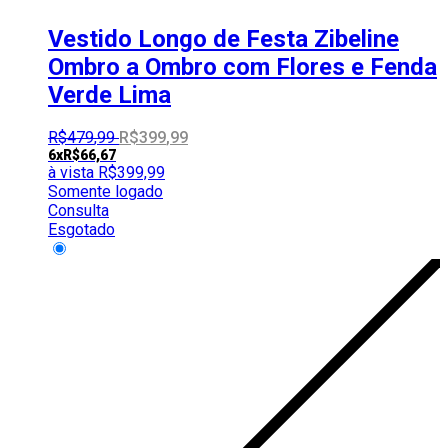
Vestido Longo de Festa Zibeline
Ombro a Ombro com Flores e Fenda
Verde Lima
R$
479
,
99
R$
399
,
99
6x
R$
66,67
à vista
R$
399,99
Somente logado
Consulta
Esgotado