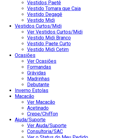
Vestidos Paetê
Vestido Tomara que Caia
Vestido Degagê
Vestido Midi
Vestidos Curtos/Midi
Ver Vestidos Curtos/Midi
Vestido Midi Branco
Vestido Paete Curto
Vestido Midi Cetim
Ocasiões
Ver Ocasiões
Formandas
Grávidas
Madrinhas
Debutante
Inverno Estolas
Macacão
Ver Macacão
Acetinado
Crepe/Chiffon
Ajuda/Suporte
Ver Ajuda/Suporte
Consultoria/SAC
Ver o Status do Meu Pedido