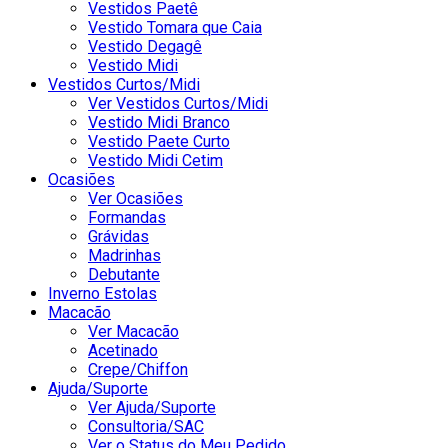
Vestidos Paetê
Vestido Tomara que Caia
Vestido Degagê
Vestido Midi
Vestidos Curtos/Midi
Ver Vestidos Curtos/Midi
Vestido Midi Branco
Vestido Paete Curto
Vestido Midi Cetim
Ocasiões
Ver Ocasiões
Formandas
Grávidas
Madrinhas
Debutante
Inverno Estolas
Macacão
Ver Macacão
Acetinado
Crepe/Chiffon
Ajuda/Suporte
Ver Ajuda/Suporte
Consultoria/SAC
Ver o Status do Meu Pedido