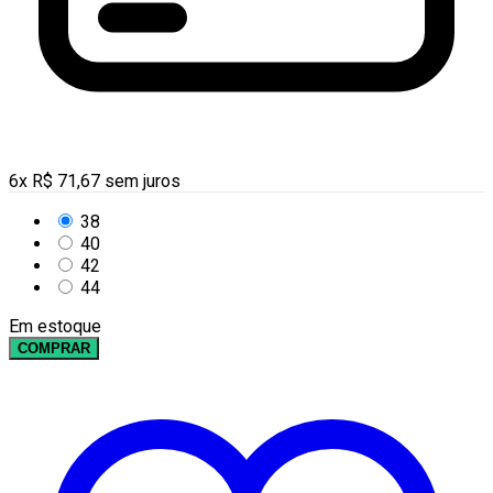
6
x
R$
71,67
sem juros
38
40
42
44
Em estoque
COMPRAR