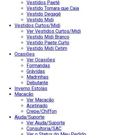
Vestidos Paetê
Vestido Tomara que Caia
Vestido Degagê
Vestido Midi
Vestidos Curtos/Midi
Ver Vestidos Curtos/Midi
Vestido Midi Branco
Vestido Paete Curto
Vestido Midi Cetim
Ocasiões
Ver Ocasiões
Formandas
Grávidas
Madrinhas
Debutante
Inverno Estolas
Macacão
Ver Macacão
Acetinado
Crepe/Chiffon
Ajuda/Suporte
Ver Ajuda/Suporte
Consultoria/SAC
Ver o Status do Meu Pedido