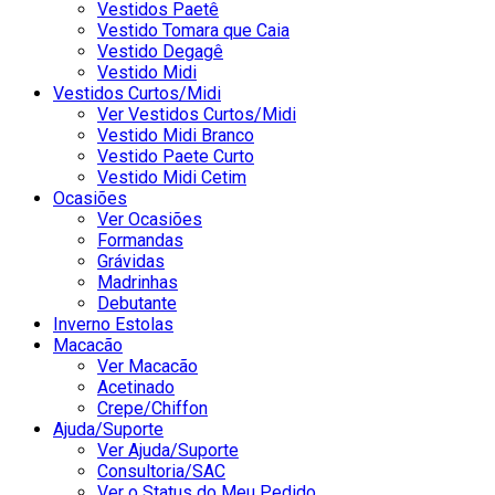
Vestidos Paetê
Vestido Tomara que Caia
Vestido Degagê
Vestido Midi
Vestidos Curtos/Midi
Ver Vestidos Curtos/Midi
Vestido Midi Branco
Vestido Paete Curto
Vestido Midi Cetim
Ocasiões
Ver Ocasiões
Formandas
Grávidas
Madrinhas
Debutante
Inverno Estolas
Macacão
Ver Macacão
Acetinado
Crepe/Chiffon
Ajuda/Suporte
Ver Ajuda/Suporte
Consultoria/SAC
Ver o Status do Meu Pedido