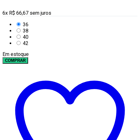
6
x
R$
66,67
sem juros
36
38
40
42
Em estoque
COMPRAR