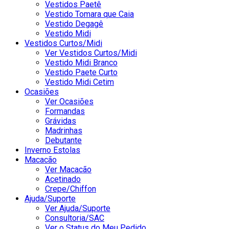
Vestidos Paetê
Vestido Tomara que Caia
Vestido Degagê
Vestido Midi
Vestidos Curtos/Midi
Ver Vestidos Curtos/Midi
Vestido Midi Branco
Vestido Paete Curto
Vestido Midi Cetim
Ocasiões
Ver Ocasiões
Formandas
Grávidas
Madrinhas
Debutante
Inverno Estolas
Macacão
Ver Macacão
Acetinado
Crepe/Chiffon
Ajuda/Suporte
Ver Ajuda/Suporte
Consultoria/SAC
Ver o Status do Meu Pedido