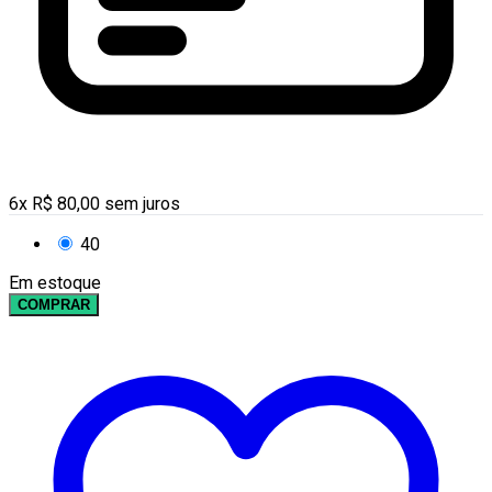
6
x
R$
80,00
sem juros
40
Em estoque
COMPRAR