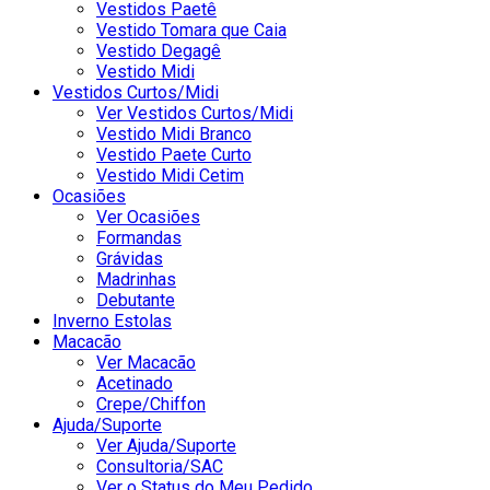
Vestidos Paetê
Vestido Tomara que Caia
Vestido Degagê
Vestido Midi
Vestidos Curtos/Midi
Ver Vestidos Curtos/Midi
Vestido Midi Branco
Vestido Paete Curto
Vestido Midi Cetim
Ocasiões
Ver Ocasiões
Formandas
Grávidas
Madrinhas
Debutante
Inverno Estolas
Macacão
Ver Macacão
Acetinado
Crepe/Chiffon
Ajuda/Suporte
Ver Ajuda/Suporte
Consultoria/SAC
Ver o Status do Meu Pedido