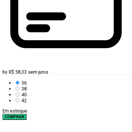
6
x
R$
58,33
sem juros
36
38
40
42
Em estoque
COMPRAR