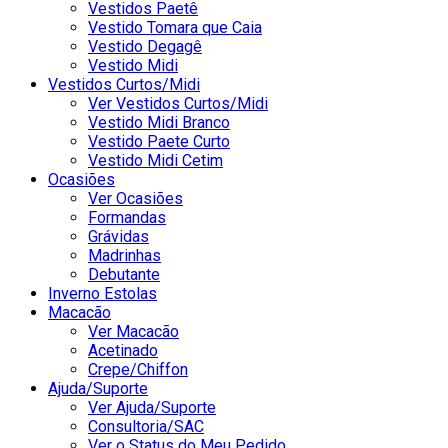
Vestidos Paetê
Vestido Tomara que Caia
Vestido Degagê
Vestido Midi
Vestidos Curtos/Midi
Ver Vestidos Curtos/Midi
Vestido Midi Branco
Vestido Paete Curto
Vestido Midi Cetim
Ocasiões
Ver Ocasiões
Formandas
Grávidas
Madrinhas
Debutante
Inverno Estolas
Macacão
Ver Macacão
Acetinado
Crepe/Chiffon
Ajuda/Suporte
Ver Ajuda/Suporte
Consultoria/SAC
Ver o Status do Meu Pedido