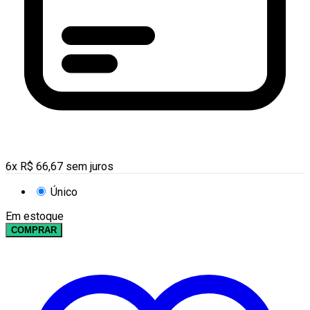
6
x
R$
66,67
sem juros
Único
Em estoque
COMPRAR