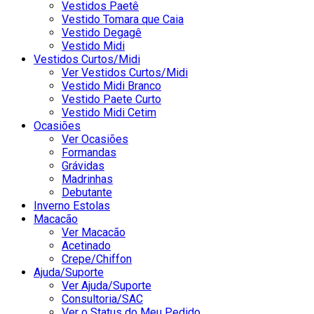
Vestidos Paetê
Vestido Tomara que Caia
Vestido Degagê
Vestido Midi
Vestidos Curtos/Midi
Ver Vestidos Curtos/Midi
Vestido Midi Branco
Vestido Paete Curto
Vestido Midi Cetim
Ocasiões
Ver Ocasiões
Formandas
Grávidas
Madrinhas
Debutante
Inverno Estolas
Macacão
Ver Macacão
Acetinado
Crepe/Chiffon
Ajuda/Suporte
Ver Ajuda/Suporte
Consultoria/SAC
Ver o Status do Meu Pedido