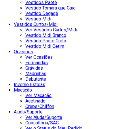
Vestidos Paetê
Vestido Tomara que Caia
Vestido Degagê
Vestido Midi
Vestidos Curtos/Midi
Ver Vestidos Curtos/Midi
Vestido Midi Branco
Vestido Paete Curto
Vestido Midi Cetim
Ocasiões
Ver Ocasiões
Formandas
Grávidas
Madrinhas
Debutante
Inverno Estolas
Macacão
Ver Macacão
Acetinado
Crepe/Chiffon
Ajuda/Suporte
Ver Ajuda/Suporte
Consultoria/SAC
Ver o Status do Meu Pedido