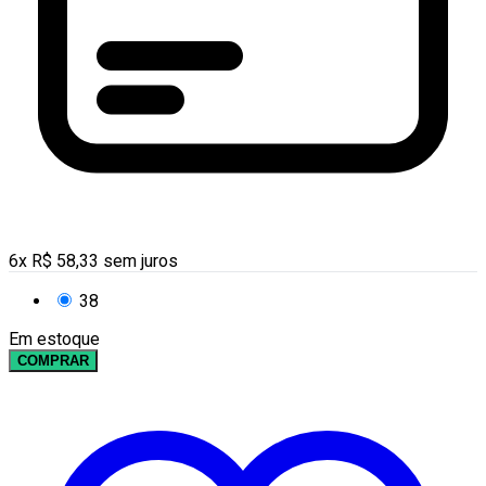
6
x
R$
58,33
sem juros
38
Em estoque
COMPRAR