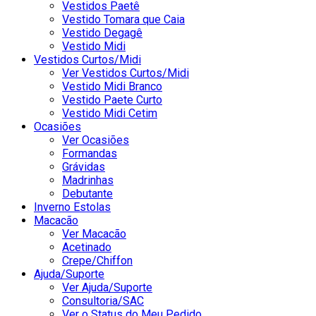
Vestidos Paetê
Vestido Tomara que Caia
Vestido Degagê
Vestido Midi
Vestidos Curtos/Midi
Ver Vestidos Curtos/Midi
Vestido Midi Branco
Vestido Paete Curto
Vestido Midi Cetim
Ocasiões
Ver Ocasiões
Formandas
Grávidas
Madrinhas
Debutante
Inverno Estolas
Macacão
Ver Macacão
Acetinado
Crepe/Chiffon
Ajuda/Suporte
Ver Ajuda/Suporte
Consultoria/SAC
Ver o Status do Meu Pedido