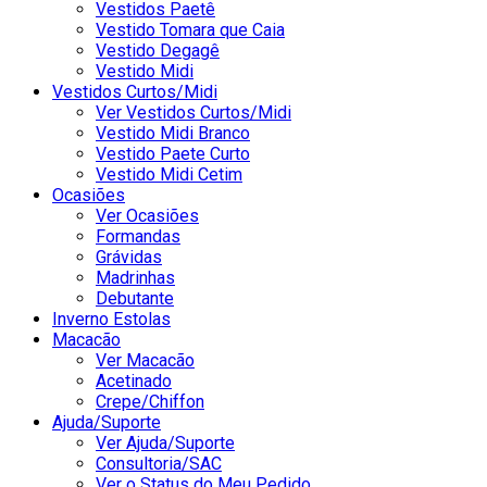
Vestidos Paetê
Vestido Tomara que Caia
Vestido Degagê
Vestido Midi
Vestidos Curtos/Midi
Ver Vestidos Curtos/Midi
Vestido Midi Branco
Vestido Paete Curto
Vestido Midi Cetim
Ocasiões
Ver Ocasiões
Formandas
Grávidas
Madrinhas
Debutante
Inverno Estolas
Macacão
Ver Macacão
Acetinado
Crepe/Chiffon
Ajuda/Suporte
Ver Ajuda/Suporte
Consultoria/SAC
Ver o Status do Meu Pedido