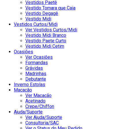
Vestidos Paetê
Vestido Tomara que Caia
Vestido Degagê
Vestido Midi
Vestidos Curtos/Midi
Ver Vestidos Curtos/Midi
Vestido Midi Branco
Vestido Paete Curto
Vestido Midi Cetim
Ocasiões
Ver Ocasiões
Formandas
Grávidas
Madrinhas
Debutante
Inverno Estolas
Macacão
Ver Macacão
Acetinado
Crepe/Chiffon
Ajuda/Suporte
Ver Ajuda/Suporte
Consultoria/SAC
Ver o Status do Meu Pedido