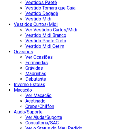
Vestidos Paetê
Vestido Tomara que Caia
Vestido Degagê
Vestido Midi
Vestidos Curtos/Midi
Ver Vestidos Curtos/Midi
Vestido Midi Branco
Vestido Paete Curto
Vestido Midi Cetim
Ocasiões
Ver Ocasiões
Formandas
Grávidas
Madrinhas
Debutante
Inverno Estolas
Macacão
Ver Macacão
Acetinado
Crepe/Chiffon
Ajuda/Suporte
Ver Ajuda/Suporte
Consultoria/SAC
Ver o Status do Meu Pedido