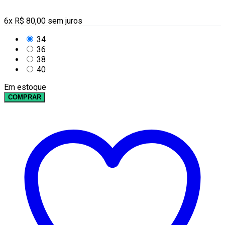
6
x
R$
80,00
sem juros
34
36
38
40
Em estoque
COMPRAR