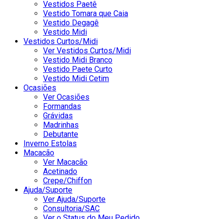
Vestidos Paetê
Vestido Tomara que Caia
Vestido Degagê
Vestido Midi
Vestidos Curtos/Midi
Ver Vestidos Curtos/Midi
Vestido Midi Branco
Vestido Paete Curto
Vestido Midi Cetim
Ocasiões
Ver Ocasiões
Formandas
Grávidas
Madrinhas
Debutante
Inverno Estolas
Macacão
Ver Macacão
Acetinado
Crepe/Chiffon
Ajuda/Suporte
Ver Ajuda/Suporte
Consultoria/SAC
Ver o Status do Meu Pedido