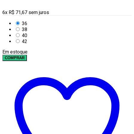
6
x
R$
71,67
sem juros
36
38
40
42
Em estoque
COMPRAR